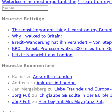
Weiterlesen
The most important thing I learnt on my
Neueste Beiträge
The most important thing I learnt on my Breun
Why I walked to Britain:
Brexit-Wanderung hat ihn verändert – Von Ste
BBC – Brexit: Professor walks 500 miles from 
Letzte Nachricht aus London
Neueste Kommentare
Rainer
zu
Ankunft in London
Andreas
zu
Ankunft in London
Jan Mergelsberg
zu
Liebe Freunde und Europa-I
Jörg Fuß
zu
Ich glaube GB sollte in der EU blei
Jörg Fuß
zu
Hier beginnt Mrs May ganz gut,