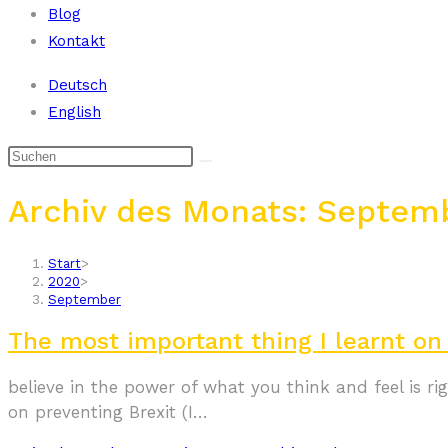
Blog
Kontakt
Deutsch
English
Archiv des Monats: Septem
Start
>
2020
>
September
The most important thing I learnt o
believe in the power of what you think and feel is r
on preventing Brexit (I…