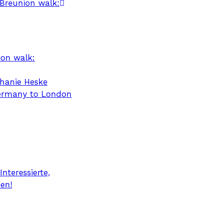
 Breunion walk:
ion walk:
phanie Heske
Germany to London
nteressierte,
ben!